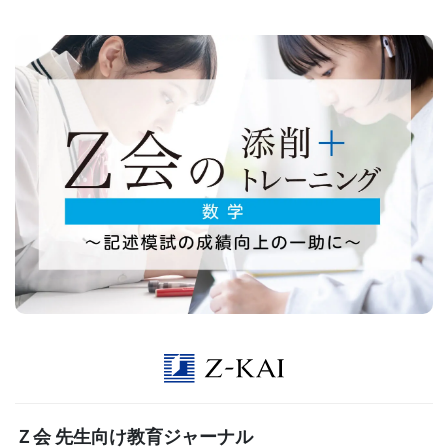
生
向
け
サ
ー
ビ
ス』
の
ペ
ー
Ｚ会 先生向け教育ジャーナル