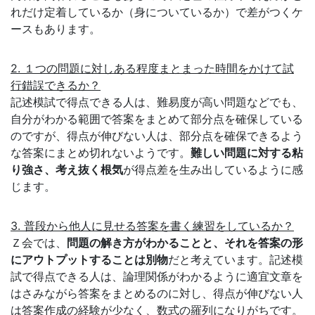
れだけ定着しているか（身についているか）で差がつくケ
す
ースもあります。
る
2. １つの問題に対しある程度まとまった時間をかけて試
行錯誤できるか？
サ
記述模試で得点できる人は、難易度が高い問題などでも、
自分がわかる範囲で答案をまとめて部分点を確保している
ー
のですが、得点が伸びない人は、部分点を確保できるよう
な答案にまとめ切れないようです。
難しい問題に対する粘
ビ
り強さ、考え抜く根気
が得点差を生み出しているように感
じます。
ス
を
3. 普段から他人に見せる答案を書く練習をしているか？
Ｚ会では、
問題の解き方がわかることと、それを答案の形
ご
にアウトプットすることは別物
だと考えています。記述模
試で得点できる人は、論理関係がわかるように適宜文章を
用
はさみながら答案をまとめるのに対し、得点が伸びない人
は答案作成の経験が少なく、数式の羅列になりがちです。