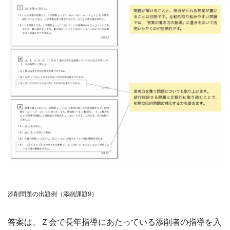
添削問題の出題例（添削課題9）
答案は、Ｚ会で長年指導にあたっている添削者の指導を入