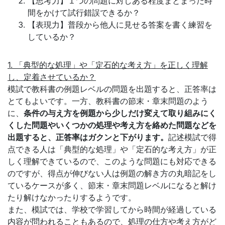
た
【思考力】１つの問題に対しある程度まとまった時
間をかけて試行錯誤できるか？
め
【表現力】普段から他人に見せる答案を書く練習を
しているか？
に、
1. 「典型的な処理」や「定石的な考え方」を正しく理解
学
し、定着させているか？
模試で教科書の例題レベルの問題を出題すると、正答率は
校
とてもよいです。一方、教科書の節末・章末問題のよう
に、
条件の与え方を例題から少しだけ変えて取り組みにく
現
くした問題やいくつかの処理や考え方を絡めた問題などを
出題すると、正答率はガクンと下がります。
記述模試で得
場
点できる人は「典型的な処理」や「定石的な考え方」が正
しく理解できているので、このような問題にも対応できる
を
のですが、得点が伸びない人は例題の解き方の丸暗記をし
ているケースが多く、節末・章末問題レベルになると解け
支
たり解けなかったりするようです。
また、模試では、学校で学習してから時間が経過している
援
内容が問われることもあるので、処理の仕方や考え方がど