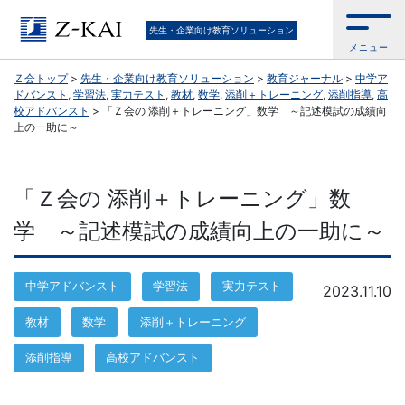
Ｚ
先生・企業向け教育ソリューション
メニュー
会
Ｚ会トップ
>
先生・企業向け教育ソリューション
>
教育ジャーナル
>
中学ア
ドバンスト
,
学習法
,
実力テスト
,
教材
,
数学
,
添削＋トレーニング
,
添削指導
,
高
公
校アドバンスト
>
「Ｚ会の 添削＋トレーニング」数学 ～記述模試の成績向
上の一助に～
式
／
「Ｚ会の 添削＋トレーニング」数
学 ～記述模試の成績向上の一助に～
『学
校
中学アドバンスト
学習法
実力テスト
2023.11.10
の
教材
数学
添削＋トレーニング
先
添削指導
高校アドバンスト