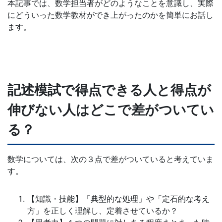
本記事では、数学担当者がどのようなことを意識し、実際
導
にどういった数学教材ができ上がったのかを簡単にお話し
ます。
の
さ
ら
記述模試で得点できる人と得点が
な
伸びない人はどこで差がついてい
る
る？
充
数学については、次の３点で差がついていると考えていま
す。
実
の
【知識・技能】「典型的な処理」や「定石的な考え
方」を正しく理解し、定着させているか？