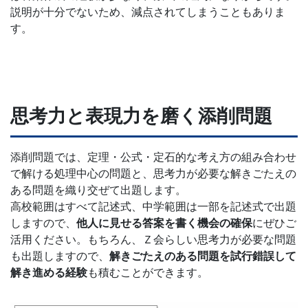
意
説明が十分でないため、減点されてしまうこともありま
す。
し
て
い
思考力と表現力を磨く添削問題
ま
添削問題では、定理・公式・定石的な考え方の組み合わせ
で解ける処理中心の問題と、思考力が必要な解きごたえの
す。
ある問題を織り交ぜて出題します。
高校範囲はすべて記述式、中学範囲は一部を記述式で出題
しますので、
他人に見せる答案を書く機会の確保
にぜひご
活用ください。もちろん、Ｚ会らしい思考力が必要な問題
も出題しますので、
解きごたえのある問題を試行錯誤して
解き進める経験
も積むことができます。