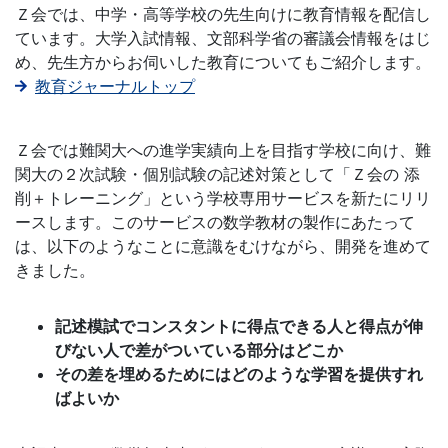
Ｚ会では、中学・高等学校の先生向けに教育情報を配信し
ジ。
ています。大学入試情報、文部科学省の審議会情報をはじ
め、先生方からお伺いした教育についてもご紹介します。
学
教育ジャーナルトップ
校
Ｚ会では難関大への進学実績向上を目指す学校に向け、難
の
関大の２次試験・個別試験の記述対策として「Ｚ会の 添
削＋トレーニング」という学校専用サービスを新たにリリ
先
ースします。このサービスの数学教材の製作にあたって
は、以下のようなことに意識をむけながら、開発を進めて
生
きました。
の
記述模試でコンスタントに得点できる人と得点が伸
びない人で差がついている部分はどこか
ご
その差を埋めるためにはどのような学習を提供すれ
ばよいか
指