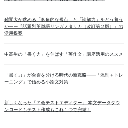
難関大が求める「多角的な視点」と「読解力」をどう養う
かーー『話題別英単語リンガメタリカ［改訂第２版］』の
活用提案
中高生の「書く力」を伸ばす「英作文」講座活用のススメ
「書く力」が合否を分ける時代の新戦略――「添削＋トレ
ーニング」で始める小論文対策
新しくなった「Ｚ会テストエディター」 本文データダウ
ンロードもテスト作成もこれ１つで完結！