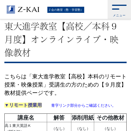
難
Ｚ会トップ
>
Ｚ会の教室（塾・学習塾）
>
東大進学教室【高校／本科９月
Ｚ会の教室（塾・学習塾）
度】オンラインライブ・映像教材
メニュー
関
東大進学教室【高校／本科９
校
月度】オンラインライブ・映
受
像教材
験
に
こちらは「東大進学教室【高校】本科のリモート
授業・映像授業」受講生の方のための【９月度】
強
教材提供ページです。
い
▼リモート授業用
青字リンク部分からご確認ください。
学
講座名
解答
添削
用紙
その他教材
高１東大英語Ｋ
（なし）
（なし）
（なし）