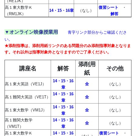
習
（RE1JK）
高１東大数学Ｋ
復習シート
・
14・15・16章
（なし）
塾
（RM1JK）
解答
▼オンライン映像授業用
青字リンク部分からご確認くださ
い。
★添削指導は、添削
用紙リンクのある問題分のみ添削指導対象となりま
す。それ以外は指導対象外となりますのでご了承ください。
添削用
講座名
解答
その他
紙
14・15・16
高１東大英語（VE1J）
全
（なし）
章
14・15・16
高１難関大英語（VE1T）
全
（なし）
章
14・15・16
高１東大数学（VM1J）
全
（なし）
章
高１難関大数学
14・15・16
全
（なし）
（VM1T）
章
高１東大数学Ｋ
14・15・16
復習シート
・