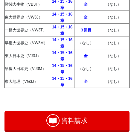
14・15・16
難関大生物（VB3T）
全
（なし）
章
14・15・16
東大世界史（VW3J）
全
（なし）
章
14・15・16
一橋大世界史（VW3T）
３回目
（なし）
章
14・15・16
早慶大世界史（VW3M）
（なし）
（なし）
章
14・15・16
東大日本史（VJ3J）
全
（なし）
章
14・15・16
早慶大日本史（VJ3M）
（なし）
（なし）
章
14・15・16
東大地理（VG3J）
全
（なし）
章
お
問
い
資料請求
合
わ