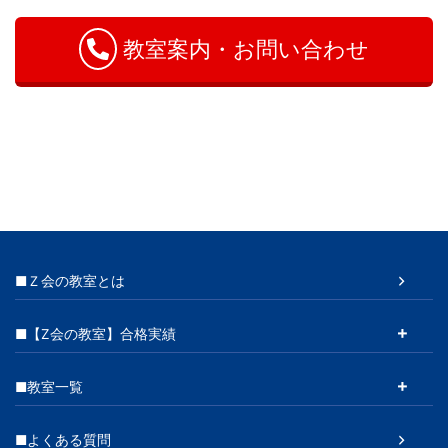
せ
教室案内・お問い合わせ
■Ｚ会の教室とは
■【Z会の教室】合格実績
■教室一覧
■よくある質問