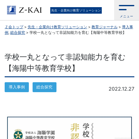
Ｚ
先生・企業向け教育ソリューション
メニュー
会
Ｚ会トップ
>
先生・企業向け教育ソリューション
>
教育ジャーナル
>
導入事
例
,
総合探究
>
学校一丸となって非認知能力を育む【海陽中等教育学校】
公
式
学校一丸となって非認知能力を育む
／
【海陽中等教育学校】
『学
導入事例
総合探究
2022.12.27
校
の
先