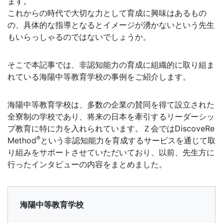
た
ます。
これからの時代で大切な力として育成に興味はあるもの
め
の、具体的な指導となるとイメージが湧かないという先生
もいらっしゃるのではないでしょうか。
に、
そこで本記事では、非認知能力の育成に組織的に取り組ま
学
れている海陽中等教育学校の事例をご紹介します。
校
海陽中等教育学校は、多数の企業の賛同を得て設立された
全寮制の学校であり、将来の日本を牽引するリーダーシッ
現
プ教育に特に力を入れられています。Ｚ会ではDiscoveRe
®
Method
という非認知能力を育成するサービスを通じて取
場
り組みをサポートさせていただいており、以前、先生方に
行ったインタビューの内容をまとめました。
を
支
海陽中等教育学校
援