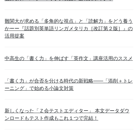
難関大が求める「多角的な視点」と「読解力」をどう養う
かーー『話題別英単語リンガメタリカ［改訂第２版］』の
活用提案
中高生の「書く力」を伸ばす「英作文」講座活用のススメ
「書く力」が合否を分ける時代の新戦略――「添削＋トレ
ーニング」で始める小論文対策
新しくなった「Ｚ会テストエディター」 本文データダウ
ンロードもテスト作成もこれ１つで完結！