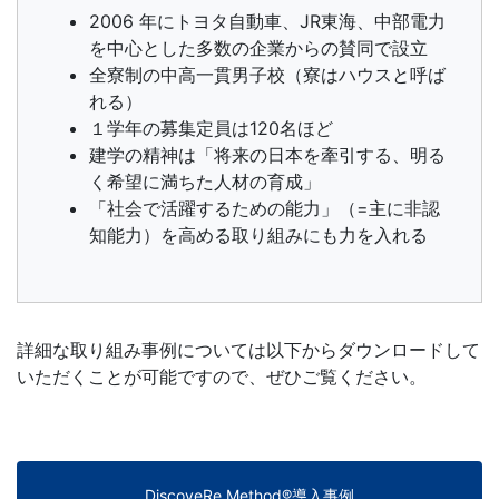
2006 年にトヨタ自動車、JR東海、中部電力
す
を中心とした多数の企業からの賛同で設立
全寮制の中高一貫男子校（寮はハウスと呼ば
る
れる）
１学年の募集定員は120名ほど
サ
建学の精神は「将来の日本を牽引する、明る
く希望に満ちた人材の育成」
ー
「社会で活躍するための能力」（=主に非認
知能力）を高める取り組みにも力を入れる
ビ
ス
詳細な取り組み事例については以下からダウンロードして
を
いただくことが可能ですので、ぜひご覧ください。
ご
用
DiscoveRe Method®導入事例