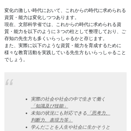
ジ。
変化の激しい時代において、これからの時代に求められる
資質・能力は変化しつつあります。
学
現在、文部科学省では、これからの時代に求められる資
質・能力を以下のように３つの柱として整理しており、ご
校
存知の先生方も多くいらっしゃるかと存じます。
また、実際に以下のような資質・能力を育成するために
の
様々な教育活動を実践している先生方もいらっしゃること
でしょう。
先
生
の
実際の社会や社会の中で生きて働く
「知識及び技能」
ご
未知の状況にも対応できる
「思考力、
判断力、表現力等」
指
学んだことを人生や社会に生かそうと