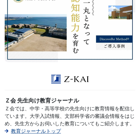
生
向
け
サ
ー
ビ
ス』
Ｚ会 先生向け教育ジャーナル
の
Ｚ会では、中学・高等学校の先生向けに教育情報を配信し
ています。大学入試情報、文部科学省の審議会情報をはじ
ペ
め、先生方からお伺いした教育についてもご紹介します。
教育ジャーナルトップ
ー