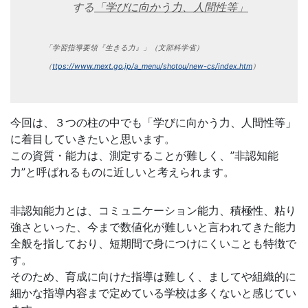
する
「学びに向かう力、人間性等」
導
の
「学習指導要領『生きる力』」（文部科学省）
（
ttps://www.mext.go.jp/a_menu/shotou/new-cs/index.htm
）
さ
ら
今回は、３つの柱の中でも「学びに向かう力、人間性等」
に着目していきたいと思います。
な
この資質・能力は、測定することが難しく、”非認知能
力”と呼ばれるものに近しいと考えられます。
る
充
非認知能力とは、コミュニケーション能力、積極性、粘り
強さといった、今まで数値化が難しいと言われてきた能力
実
全般を指しており、短期間で身につけにくいことも特徴で
す。
の
そのため、育成に向けた指導は難しく、ましてや組織的に
細かな指導内容まで定めている学校は多くないと感じてい