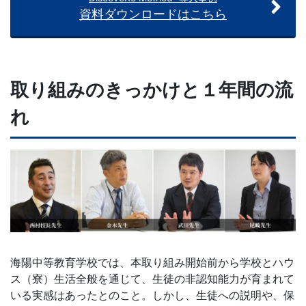
意
資料ダウンロードはこちら
し
て
取り組みのきっかけと１年間の流
い
れ
ま
す。
海陽中等教育学校では、本取り組み開始前から学校とハウ
ス（寮）生活全般を通じて、生徒の非認知能力が育まれて
いる実感はあったとのこと。しかし、生徒への説明や、保